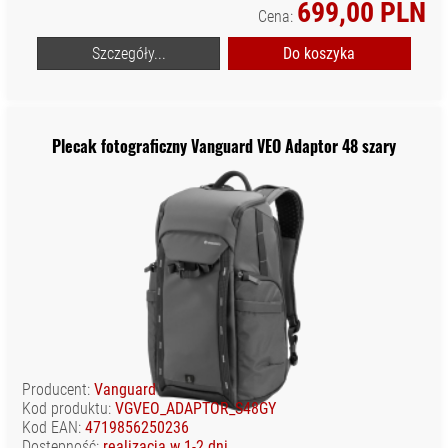
699,00 PLN
Cena:
Szczegóły...
Do koszyka
Plecak fotograficzny Vanguard VEO Adaptor 48 szary
Producent:
Vanguard
Kod produktu:
VGVEO_ADAPTOR_S48GY
Kod EAN:
4719856250236
Dostępność:
realizacja w 1-2 dni