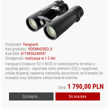
Producent:
Vanguard
Kod produktu:
VOEN8420ED_II
Kod EAN:
4719856240947
Dostępność:
realizacja w 1-2 dni
Vanguard Endeavor ED II 8420 to wodoodporna lornetka o
wysokiej jakości. Japońskie szkło premium (ED) o wyjątkowo
niskiej dyspersji zapewnia niezwykłą wyrazistość od krawędzi do
krawędzi oraz dokładne odwzorowanie kolorów.
1 790,00 PLN
Cena:
Szczegóły...
Do koszyka