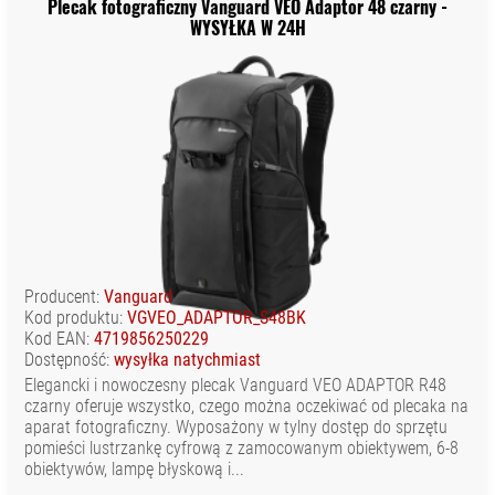
Plecak fotograficzny Vanguard VEO Adaptor 48 czarny -
WYSYŁKA W 24H
Producent:
Vanguard
Kod produktu:
VGVEO_ADAPTOR_S48BK
Kod EAN:
4719856250229
Dostępność:
wysyłka natychmiast
Elegancki i nowoczesny plecak Vanguard VEO ADAPTOR R48
czarny oferuje wszystko, czego można oczekiwać od plecaka na
aparat fotograficzny. Wyposażony w tylny dostęp do sprzętu
pomieści lustrzankę cyfrową z zamocowanym obiektywem, 6-8
obiektywów, lampę błyskową i...