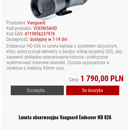
Producent:
Vanguard
Kod produktu:
VOEN65AHD
Kod EAN:
4719856237978
Dostępność:
dostępny w 7-14 dni
Endeavour HD 65A to luneta kątowa z systemem optycznym,
który wykorzystuje elementy o bardzo niskiej dyspersji (ED), aby
zapewnić dokładne odwzorowanie kolorów i praktycznie
wyeliminować kolorowe obwódki. Została wyposażona w
obiektyw o średnicy 65mm oraz...
1 790,00 PLN
Cena:
Szczegóły...
Do koszyka
Luneta obserwacyjna Vanguard Endeavor HD 82A