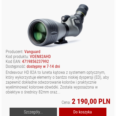
Producent:
Vanguard
Kod produktu:
VOEN82AHD
Kod EAN:
4719856237992
Dostępność:
dostępny w 7-14 dni
Endeavour HD 82A to luneta kątowa z systemem optycznym,
który wykorzystuje elementy o bardzo niskiej dyspersji (ED), aby
zapewnić dokładne odwzorowanie kolorów i praktycznie
wyeliminować kolorowe obwódki. Została wyposażona w
obiektyw o średnicy 82mm oraz...
2 190,00 PLN
Cena:
Szczegóły...
Do koszyka