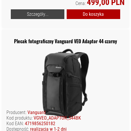
499,00 PLN
Cena:
Szczegóły...
Do koszyka
Plecak fotograficzny Vanguard VEO Adaptor 44 czarny
Producent:
Vanguard
Kod produktu:
VGVEO_ADAPTOR_S44BK
Kod EAN:
4719856250182
Dostępność:
realizacja w 1-2 dni