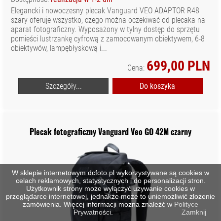
Elegancki i nowoczesny plecak Vanguard VEO ADAPTOR R48
szary oferuje wszystko, czego można oczekiwać od plecaka na
aparat fotograficzny. Wyposażony w tylny dostęp do sprzętu
pomieści lustrzankę cyfrową z zamocowanym obiektywem, 6-8
obiektywów, lampębłyskową i...
699,00 PLN
Cena:
Szczegóły...
Do koszyka
Plecak fotograficzny Vanguard Veo GO 42M czarny
W sklepie internetowym dcfoto.pl wykorzystywane są cookies w
celach reklamowych, statystycznych i do personalizacji stron.
Użytkownik strony może wyłączyć używanie cookies w
przeglądarce internetowej, jednakże może to uniemożliwić złożenie
zamówienia. Więcej informacji można znaleźć w
Polityce
Prywatności
.
Zamknij