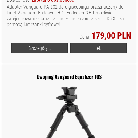
ODZIEŻ
Adapter Vanguard PA-202 do digiscopingu przeznaczony do
FOTOGRAFA I
lunet Vanguard Endeavor HD i Endeavor XF. Umożliwia
FILMOWCA
zarejestrowanie obrazu z lunety Endeavour z serii HD i XF za
pomocą lustrzanki cyfrowej.
OSŁONY
WODOODPORNE
179,00 PLN
Cena:
SPRZĘT AUDIO
Szczegóły...
tel.
SPRZĘT I
AKCESORIA VR
SPRZĘT
OPTYCZNY I
Dwójnóg Vanguard Equalizer 1QS
OBSERWACYJNY
STABILIZATORY,
STATYWY
NARAMIENNE, RIGI
STATYWY I
AKCESORIA
TORBY, PLECAKI,
POKROWCE