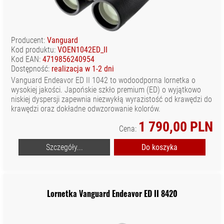
Producent:
Vanguard
Kod produktu:
VOEN1042ED_II
Kod EAN:
4719856240954
Dostępność:
realizacja w 1-2 dni
Vanguard Endeavor ED II 1042 to wodoodporna lornetka o
wysokiej jakości. Japońskie szkło premium (ED) o wyjątkowo
niskiej dyspersji zapewnia niezwykłą wyrazistość od krawędzi do
krawędzi oraz dokładne odwzorowanie kolorów.
1 790,00 PLN
Cena:
Szczegóły...
Do koszyka
Lornetka Vanguard Endeavor ED II 8420