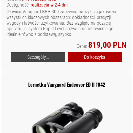
Dostępność:
realizacja w 2-4 dni
Głowica Vanguard BBH-300 zapewnia najwyższą jakość we
wszystkich kluczowych obszarach: dokładności, precyzji,
wygody i łatwości użytkowania. Bez względu na pozycję
aparatu, jej system Rapid Level pozwala na ustawienie go
idealnie równo z podstawą, szybko...
819,00 PLN
Cena:
Szczegóły...
Do koszyka
Lornetka Vanguard Endeavor ED II 1042