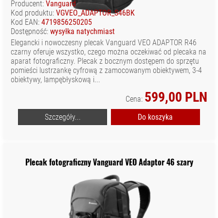
Producent:
Vanguard
Kod produktu:
VGVEO_ADAPTOR_S46BK
Kod EAN:
4719856250205
Dostępność:
wysyłka natychmiast
Elegancki i nowoczesny plecak Vanguard VEO ADAPTOR R46
czarny oferuje wszystko, czego można oczekiwać od plecaka na
aparat fotograficzny. Plecak z bocznym dostępem do sprzętu
pomieści lustrzankę cyfrową z zamocowanym obiektywem, 3-4
obiektywy, lampębłyskową i...
599,00 PLN
Cena:
Szczegóły...
Do koszyka
Plecak fotograficzny Vanguard VEO Adaptor 46 szary