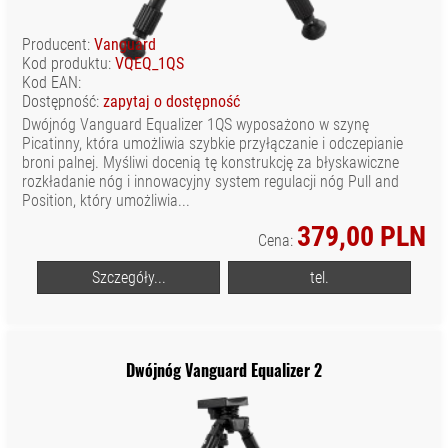
WYPOSAŻENIE
STUDIA
Producent:
Vanguard
ZASILANIE
Kod produktu:
VQEQ_1QS
Kod EAN:
CZĘŚCI
Dostępność:
zapytaj o dostępność
ZAMIENNE/
Dwójnóg Vanguard Equalizer 1QS wyposażono w szynę
SERWISOWE
Picatinny, która umożliwia szybkie przyłączanie i odczepianie
broni palnej. Myśliwi docenią tę konstrukcję za błyskawiczne
rozkładanie nóg i innowacyjny system regulacji nóg Pull and
Position, który umożliwia...
379,00 PLN
Cena:
Szczegóły...
tel.
Dwójnóg Vanguard Equalizer 2