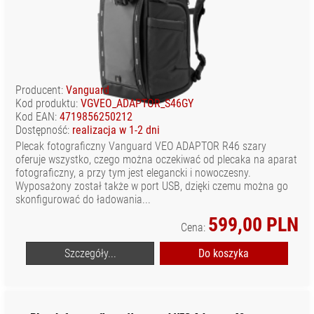
Producent:
Vanguard
Kod produktu:
VGVEO_ADAPTOR_S46GY
Kod EAN:
4719856250212
Dostępność:
realizacja w 1-2 dni
Plecak fotograficzny Vanguard VEO ADAPTOR R46 szary
oferuje wszystko, czego można oczekiwać od plecaka na aparat
fotograficzny, a przy tym jest elegancki i nowoczesny.
Wyposażony został także w port USB, dzięki czemu można go
skonfigurować do ładowania...
599,00 PLN
Cena:
Szczegóły...
Do koszyka