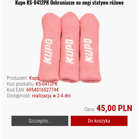
Kupo KS-0412PK Ochraniacze na nogi statywu różowe
Producent:
Kupo
Kod produktu:
KS-0412PK
Kod EAN:
6954016527744
Dostępność:
realizacja w 2-4 dni
45,00 PLN
Cena:
Szczegóły...
Do koszyka