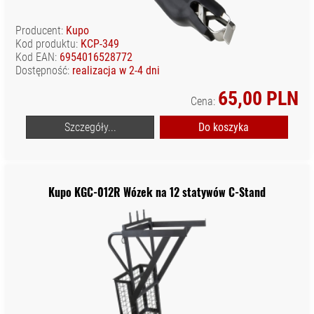
ODZIEŻ
FOTOGRAFA I
Producent:
Kupo
FILMOWCA
Kod produktu:
KCP-349
Kod EAN:
6954016528772
OSŁONY
Dostępność:
realizacja w 2-4 dni
WODOODPORNE
65,00 PLN
SPRZĘT AUDIO
Cena:
SPRZĘT I
Szczegóły...
Do koszyka
AKCESORIA VR
SPRZĘT
OPTYCZNY I
OBSERWACYJNY
Kupo KGC-012R Wózek na 12 statywów C-Stand
STABILIZATORY,
STATYWY
NARAMIENNE, RIGI
STATYWY I
AKCESORIA
TORBY, PLECAKI,
POKROWCE