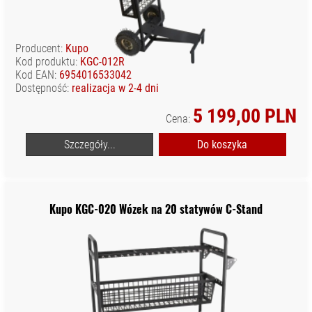
WYPOSAŻENIE
STUDIA
AKCESORIA
Producent:
Kupo
SYSTEMOWE
Kod produktu:
KGC-012R
Kod EAN:
6954016533042
FOTOGRAFIA
Dostępność:
realizacja w 2-4 dni
BEZCIENIOWA
5 199,00 PLN
KOLUMNY
Cena:
ROZPOROWE
Szczegóły...
Do koszyka
MODYFIKATORY
ŚWIATŁA
OŚWIETLENIE
STUDYJNE
Kupo KGC-020 Wózek na 20 statywów C-Stand
STATYWY
OŚWIETLENIOWE
STUDYJNE
STATYWY
KOLUMNOWE
SYSTEMY