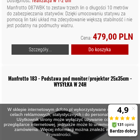
Dostępność:
realizacja w 1-2 dni
Manfrotto 087WBK to zestaw trzech lin o długości 10 metrów
do zabezpieczania statywów. Dzięki umocowaniu statywu za
pomocą lin taki układ ma zdecydowanie większą stabilność i nie
jest podatny na podmuchy wiatru.
479,00 PLN
Cena:
Szczegóły...
Do koszyka
Manfrotto 183 - Podstawa pod monitor/projektor 25x35cm -
WYSYŁKA W 24H
W sklepie internetowym dcfoto.pl wykorzystywane są cookies w
celach reklamowych, statystycznych i do personalizacji stron.
Użytkownik strony może wyłączyć używanie cookies w
przeglądarce internetowej, jednakże może to uniemożliwić złożenie
zamówienia. Więcej informacji można znaleźć w
Polityce
Prywatności
.
Zamknij