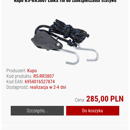
Kupo RS-RR3807 Linka 7m do zabezpieczania statywu
Producent:
Kupo
Kod produktu:
RS-RR3807
Kod EAN:
6954016527874
Dostępność:
realizacja w 2-4 dni
285,00 PLN
Cena:
Szczegóły...
Do koszyka