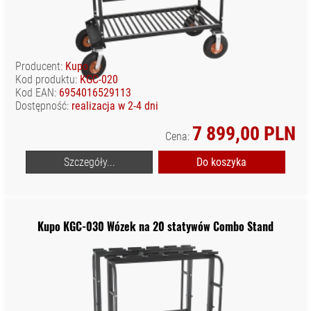
ZAWIESZENIA
LAMP
TORBY NA
SPRZĘT STUDYJNY
Producent:
Kupo
TŁA
Kod produktu:
KGC-020
FOTOGRAFICZNE
Kod EAN:
6954016529113
Dostępność:
realizacja w 2-4 dni
INNE
WYPOSAŻENIE
7 899,00 PLN
Cena:
ZASILANIE
Szczegóły...
Do koszyka
CZĘŚCI
ZAMIENNE/
SERWISOWE
Kupo KGC-030 Wózek na 20 statywów Combo Stand