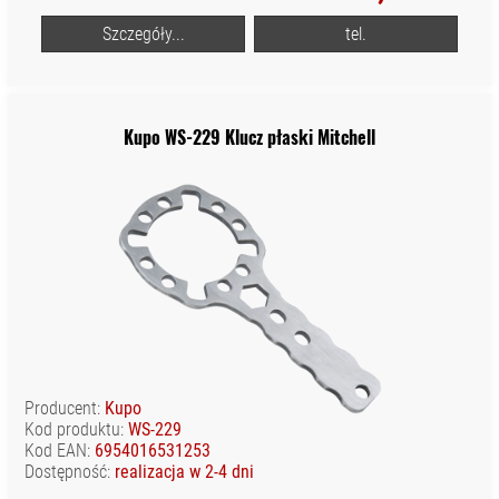
Szczegóły...
tel.
Kupo WS-229 Klucz płaski Mitchell
Producent:
Kupo
Kod produktu:
WS-229
Kod EAN:
6954016531253
Dostępność:
realizacja w 2-4 dni