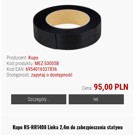
Producent:
Kupo
Kod produktu:
MEZ-S3005B
Kod EAN:
6954016527836
Dostępność:
zapytaj o dostępność
95,00 PLN
Cena:
Szczegóły...
tel.
Kupo RS-RR1408 Linka 2,4m do zabezpieczania statywu