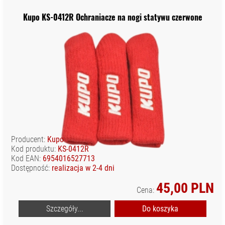
Kupo KS-0412R Ochraniacze na nogi statywu czerwone
Producent:
Kupo
Kod produktu:
KS-0412R
Kod EAN:
6954016527713
Dostępność:
realizacja w 2-4 dni
45,00 PLN
Cena:
Szczegóły...
Do koszyka