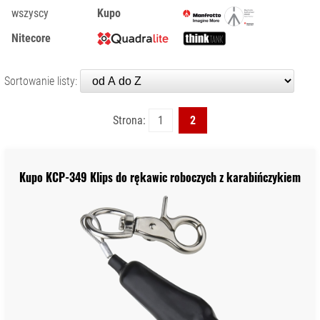
wszyscy
Kupo
KONTAKT
DYSKI SSD
FILTRY
Nitecore
FOTOGRAFICZNE
GIMBALE/
Sortowanie listy:
STABILIZATORY
KAMERY CYFROWE
Strona:
1
2
I SPORTOWE
KARTY PAMIĘCI I
CZYTNIKI
Kupo KCP-349 Klips do rękawic roboczych z karabińczykiem
LAMPY BŁYSKOWE
I LED
OBIEKTYWY
FILMOWE
OBIEKTYWY
FOTOGRAFICZNE
OBIEKTYWY
KINEMATOGRAFICZNE