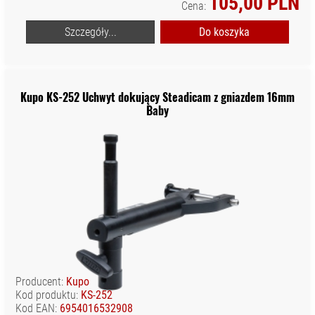
105,00 PLN
Cena:
Szczegóły...
Do koszyka
Kupo KS-252 Uchwyt dokujący Steadicam z gniazdem 16mm
Baby
Producent:
Kupo
Kod produktu:
KS-252
Kod EAN:
6954016532908