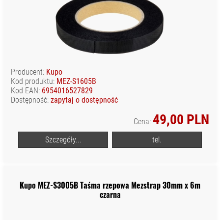
Producent:
Kupo
Kod produktu:
MEZ-S1605B
Kod EAN:
6954016527829
Dostępność:
zapytaj o dostępność
49,00 PLN
Cena:
Szczegóły...
tel.
Kupo MEZ-S3005B Taśma rzepowa Mezstrap 30mm x 6m
czarna