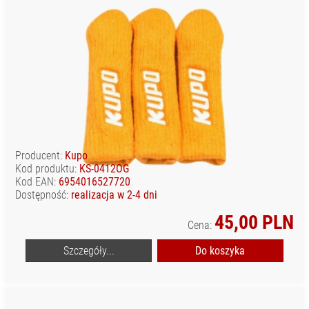
Producent:
Kupo
Kod produktu:
KS-0412OG
Kod EAN:
6954016527720
Dostępność:
realizacja w 2-4 dni
45,00 PLN
Cena:
Szczegóły...
Do koszyka