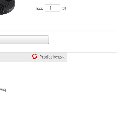
ilość:
szt.
Przelicz koszyk
ówną