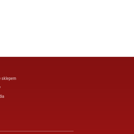
e sklepem
y
dia