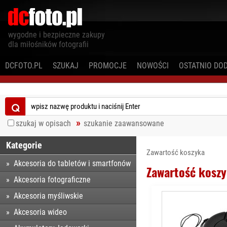
wygodne i bezpieczne zakupy
dla miłośników fotografii
DCFOTO.PL
SZUKAJ
PROMOCJE
NOWOŚCI
OSTATNIO DO
⌕
szukaj w opisach
szukanie zaawansowane
Kategorie
Zawartość koszyka
Akcesoria do tabletów i smartfonów
Zawartość koszy
Akcesoria fotograficzne
Akcesoria myśliwskie
Akcesoria wideo