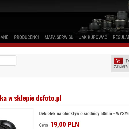
DANE
PRODUCENCI
MAPA SERWISU
JAK KUPOWAĆ
REGULA
T
zawiera
ka w sklepie dcfoto.pl
Dekielek na obiektyw o średnicy 58mm - WYS
19,00 PLN
Cena: