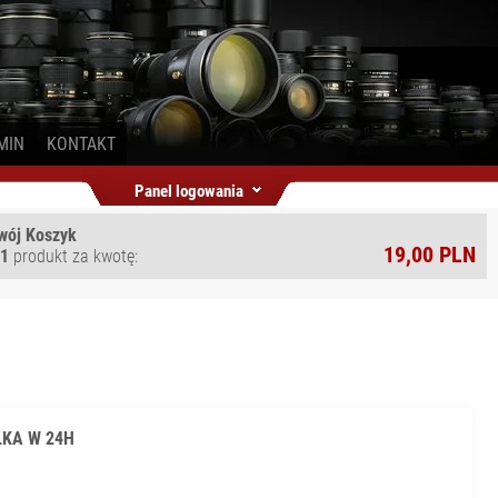
MIN
KONTAKT
Panel logowania
wój Koszyk
19,00 PLN
1
produkt za kwotę:
YŁKA W 24H