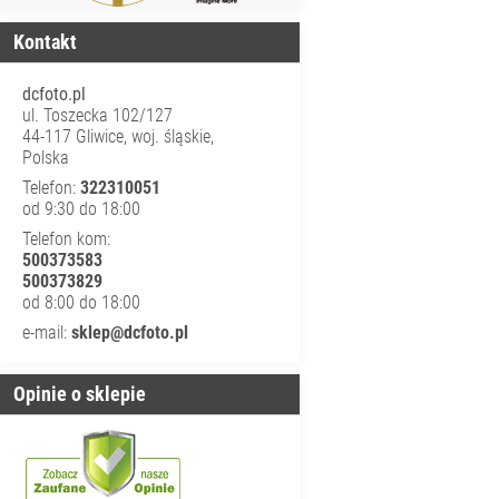
Kontakt
dcfoto.pl
ul. Toszecka 102/127
44-117 Gliwice, woj. śląskie,
Polska
Telefon:
322310051
od 9:30 do 18:00
Telefon kom:
500373583
500373829
od 8:00 do 18:00
e-mail:
sklep@dcfoto.pl
Opinie o sklepie