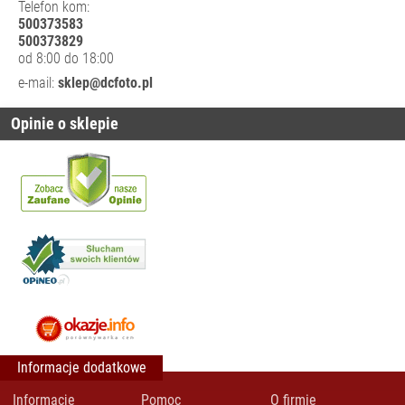
Telefon kom:
WYPOSAŻENIE
500373583
STUDIA
500373829
AKCESORIA
od 8:00 do 18:00
SYSTEMOWE
e-mail:
sklep@dcfoto.pl
ADAPTERY I
PRZEGUBY
Opinie o sklepie
KLAMRY I
UCHWYTY
KÓŁKA DO
STATYWÓW
PRZEDŁUŻKI
STATYWÓW
RAMIONA
TORBY NA
STATYWY
TRZPIENIE I
Informacje dodatkowe
ŁĄCZNIKI
Informacje
Pomoc
O firmie