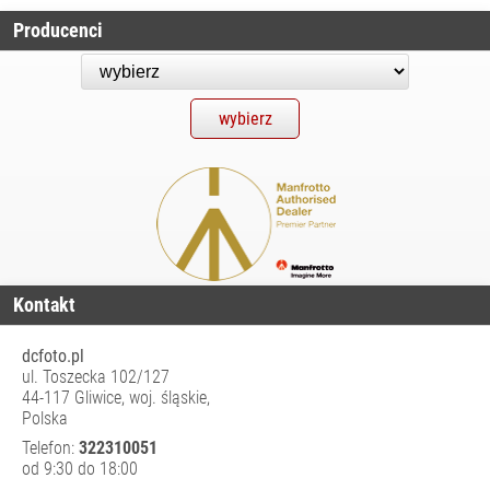
ODZIEŻ
Producenci
FOTOGRAFA I
FILMOWCA
OSŁONY
WODOODPORNE
SPRZĘT AUDIO
SPRZĘT I
AKCESORIA VR
SPRZĘT
OPTYCZNY I
OBSERWACYJNY
Kontakt
STABILIZATORY,
STATYWY
dcfoto.pl
NARAMIENNE, RIGI
ul. Toszecka 102/127
STATYWY I
44-117 Gliwice, woj. śląskie,
AKCESORIA
Polska
TORBY, PLECAKI,
Telefon:
322310051
POKROWCE
od 9:30 do 18:00