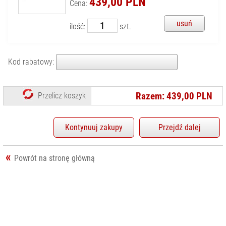
439,00 PLN
Cena:
KONTAKT
DYSKI SSD
usuń
ilość:
szt.
FILTRY
FOTOGRAFICZNE
GIMBALE/
Kod rabatowy:
STABILIZATORY
KAMERY CYFROWE
I SPORTOWE
Razem: 439,00 PLN
Przelicz koszyk
KARTY PAMIĘCI I
CZYTNIKI
Kontynuuj zakupy
Przejdź dalej
LAMPY BŁYSKOWE
I LED
OBIEKTYWY
Powrót na stronę główną
FILMOWE
OBIEKTYWY
FOTOGRAFICZNE
OBIEKTYWY
KINEMATOGRAFICZNE