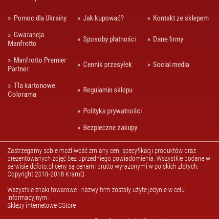
WIESZAKI
TELESKOPOWE
Pomoc dla Ukrainy
Jak kupować?
Kontakt ze sklepem
WYSIĘGNIKI DO
Gwarancja
STATYWÓW
Sposoby płatności
Dane firmy
Manfrotto
POZOSTAŁE
Manfrotto Premier
AKCESORIA
Cennik przesyłek
Social media
Partner
FOTOGRAFIA
Tła kartonowe
BEZCIENIOWA
Regulamin sklepu
Colorama
KOLUMNY
ROZPOROWE
Polityka prywatności
MODYFIKATORY
Bezpieczne zakupy
ŚWIATŁA
Zastrzegamy sobie możliwość zmiany cen, specyfikacji produktów oraz
OŚWIETLENIE
prezentowanych zdjęć bez uprzedniego powiadomienia. Wszystkie podane w
STUDYJNE
serwisie dcfoto.pl ceny są cenami brutto wyrażonymi w polskich złotych.
Copyright 2010-2018 KramQ
STATYWY
OŚWIETLENIOWE
Wszystkie znaki towarowe i nazwy firm zostały użyte jedynie w celu
informacyjnym.
STUDYJNE
Sklepy internetowe CStore
STATYWY