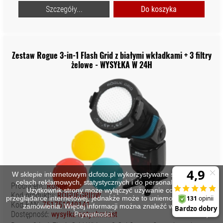
Szczegóły...
Do koszyka
Zestaw Rogue 3-in-1 Flash Grid z białymi wkładkami + 3 filtry
żelowe - WYSYŁKA W 24H
W sklepie internetowym dcfoto.pl wykorzystywane są cookies w
celach reklamowych, statystycznych i do personalizacji stron.
Producent:
Rogue
Użytkownik strony może wyłączyć używanie cookies w
Kod produktu:
ROGUEGRIDW
przeglądarce internetowej, jednakże może to uniemożliwić złożenie
Kod EAN:
751751040141
zamówienia. Więcej informacji można znaleźć w
Polityce
Dostępność:
wysyłka natychmiast
Prywatności
.
Zamknij