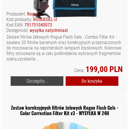
Producent:
Rogue
Kod produktu:
ROGUEGEL-U
Kod EAN:
751751040073
Dostępność:
wysyłka natychmiast
Zestaw filtrów żelowych Rogue Flash Gels - Combo Filter Kit -
zawiera 20 filtrów barwnych oraz korekcyjnych przeznaczonych
do mocowania na reporterskich lampach błyskowych. Kolorowe
filtry stosowane są w celu podkreślenia wybranych fragmentów
sceny,uzyskania...
199,00 PLN
Cena:
Szczegóły...
Do koszyka
Zestaw korekcyjnych filtrów żelowych Rogue Flash Gels -
Color Correction Filter Kit v3 - WYSYŁKA W 24H