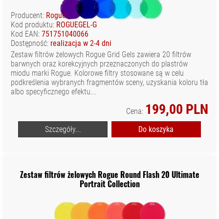
Producent:
Rogue
Kod produktu:
ROGUEGEL-G
Kod EAN:
751751040066
Dostępność:
realizacja w 2-4 dni
Zestaw filtrów żelowych Rogue Grid Gels zawiera 20 filtrów
barwnych oraz korekcyjnych przeznaczonych do plastrów
miodu marki Rogue. Kolorowe filtry stosowane są w celu
podkreślenia wybranych fragmentów sceny, uzyskania koloru tła
albo specyficznego efektu...
199,00 PLN
Cena:
Szczegóły...
Do koszyka
Zestaw filtrów żelowych Rogue Round Flash 20 Ultimate
Portrait Collection