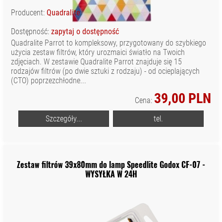
Producent:
Quadralite
Dostępność:
zapytaj o dostępność
Quadralite Parrot to kompleksowy, przygotowany do szybkiego
użycia zestaw filtrów, który urozmaici światło na Twoich
zdjęciach. W zestawie Quadralite Parrot znajduje się 15
rodzajów filtrów (po dwie sztuki z rodzaju) - od ocieplających
(CTO) poprzezchłodne...
39,00 PLN
Cena:
Szczegóły...
tel.
Zestaw filtrów 39x80mm do lamp Speedlite Godox CF-07 -
WYSYŁKA W 24H