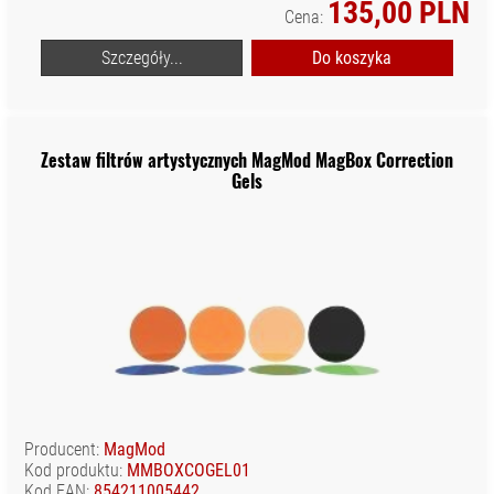
135,00 PLN
Cena:
Szczegóły...
Do koszyka
Zestaw filtrów artystycznych MagMod MagBox Correction
Gels
Producent:
MagMod
Kod produktu:
MMBOXCOGEL01
Kod EAN:
854211005442