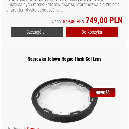
uniwersalnych modyfikatorów światła, które pozwalają zmienić
charakter błyskujednocześnie...
749,00 PLN
Cena:
849,00 PLN
Szczegóły...
Do koszyka
Soczewka żelowa Rogue Flash Gel Lens
NOWOŚĆ
Producent:
Rogue