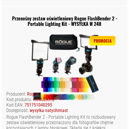
Przenośny zestaw oświetleniowy Rogue FlashBender 2 -
Portable Lighting Kit - WYSYŁKA W 24H
PROMOCJA
Producent:
Rogue
Kod produktu:
ROGUEKIT2
Kod EAN:
751751040295
Dostępność:
wysyłka natychmiast
Rogue FlashBender 2 - Portable Lighting Kit to rozbudowany
zestaw oświetleniowy przeznaczony dla fotografów chętnie
korzystających z lampy błyskowej. Składa się z kolekcji