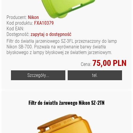
LAMPY SIGMA
LAMPY SONY
Producent:
Nikon
Kod produktu:
FXA10379
LAMPY LED
Kod EAN:
POZOSTAŁE
Dostępność:
zapytaj o dostępność
LAMPY BŁYSKOWE
Filtr do światła jarzeniowego SZ-3FL przeznaczony do lamp
Nikon SB-700. Pozwala na wyrównanie barwy światła
OBIEKTYWY
błyskowego z lampy błyskowej ze światłem jarzeniowym.
FILMOWE
75,00 PLN
OBIEKTYWY
Cena:
FOTOGRAFICZNE
Szczegóły...
tel.
OBIEKTYWY
KINEMATOGRAFICZNE
ODZIEŻ
FOTOGRAFA I
Filtr do światła żarowego Nikon SZ-2TN
FILMOWCA
OSŁONY
WODOODPORNE
SPRZĘT AUDIO