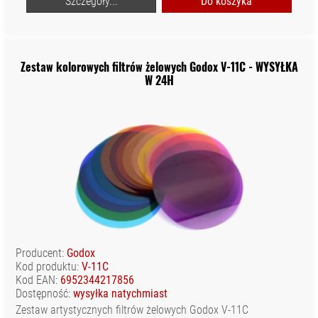
Szczegóły...
Do koszyka
Zestaw kolorowych filtrów żelowych Godox V-11C - WYSYŁKA
W 24H
Producent:
Godox
Kod produktu:
V-11C
Kod EAN:
6952344217856
Dostępność:
wysyłka natychmiast
Zestaw artystycznych filtrów żelowych Godox V-11C