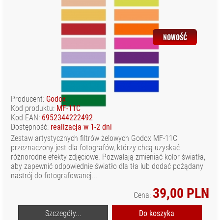
NOWOŚĆ
Producent:
Godox
Kod produktu:
MF-11C
Kod EAN:
6952344222492
Dostępność:
realizacja w 1-2 dni
Zestaw artystycznych filtrów żelowych Godox MF-11C
przeznaczony jest dla fotografów, którzy chcą uzyskać
różnorodne efekty zdjęciowe. Pozwalają zmieniać kolor światła,
aby zapewnić odpowiednie światło dla tła lub dodać pożądany
nastrój do fotografowanej...
39,00 PLN
Cena:
Szczegóły...
Do koszyka