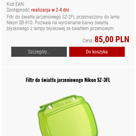
FILTRY DO
Kod EAN:
LAMP
Dostępność:
realizacja w 2-4 dni
Filtr do światła jarzeniowego SZ-2FL przeznaczony do lamp
KABLE
Nikon SB-910. Pozwala na wyrównanie barwy światła
SYNCHRONIZACYJNE
błyskowego z lampy błyskowej ze światłem jarzeniowym.
PALNIKI I
85,00 PLN
Cena:
ŻARNIKI
POZOSTAŁE
Szczegóły...
Do koszyka
AKCESORIA
UCHWYTY I
MOCOWANIA
Filtr do światła jarzeniowego Nikon SZ-3FL
ZASILANIE DO
LAMP
LAMPY CANON
LAMPY NIKON
LAMPY NISSIN
LAMPY
PIERŚCIENIOWE