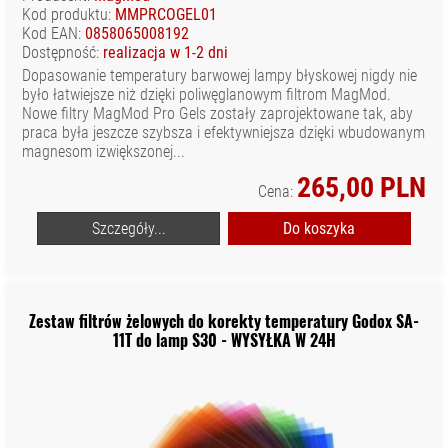
Kod produktu:
MMPRCOGEL01
Kod EAN:
0858065008192
Dostępność:
realizacja w 1-2 dni
Dopasowanie temperatury barwowej lampy błyskowej nigdy nie
było łatwiejsze niż dzięki poliwęglanowym filtrom MagMod.
Nowe filtry MagMod Pro Gels zostały zaprojektowane tak, aby
praca była jeszcze szybsza i efektywniejsza dzięki wbudowanym
magnesom izwiększonej...
265,00 PLN
Cena:
Szczegóły...
Do koszyka
Zestaw filtrów żelowych do korekty temperatury Godox SA-
11T do lamp S30 - WYSYŁKA W 24H