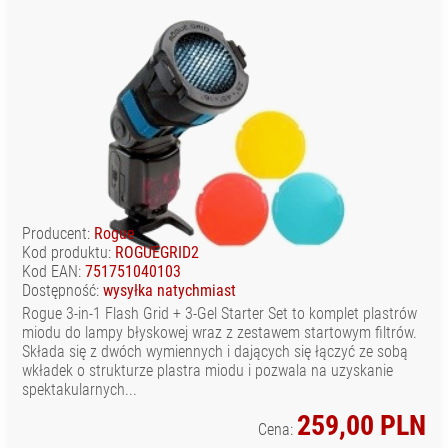
Producent:
Rogue
Kod produktu:
ROGUEGRID2
Kod EAN:
751751040103
Dostępność:
wysyłka natychmiast
Rogue 3-in-1 Flash Grid + 3-Gel Starter Set to komplet plastrów
miodu do lampy błyskowej wraz z zestawem startowym filtrów.
Składa się z dwóch wymiennych i dających się łączyć ze sobą
wkładek o strukturze plastra miodu i pozwala na uzyskanie
spektakularnych...
259,00 PLN
Cena: