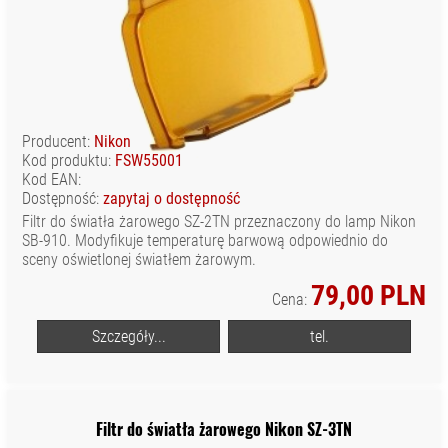
SPRZĘT I
AKCESORIA VR
SPRZĘT
OPTYCZNY I
OBSERWACYJNY
Producent:
Nikon
STABILIZATORY,
Kod produktu:
FSW55001
STATYWY
Kod EAN:
NARAMIENNE, RIGI
Dostępność:
zapytaj o dostępność
STATYWY I
Filtr do światła żarowego SZ-2TN przeznaczony do lamp Nikon
AKCESORIA
SB-910. Modyfikuje temperaturę barwową odpowiednio do
sceny oświetlonej światłem żarowym.
TORBY, PLECAKI,
POKROWCE
79,00 PLN
Cena:
WYPOSAŻENIE
STUDIA
Szczegóły...
tel.
ZASILANIE
CZĘŚCI
ZAMIENNE/
Filtr do światła żarowego Nikon SZ-3TN
SERWISOWE