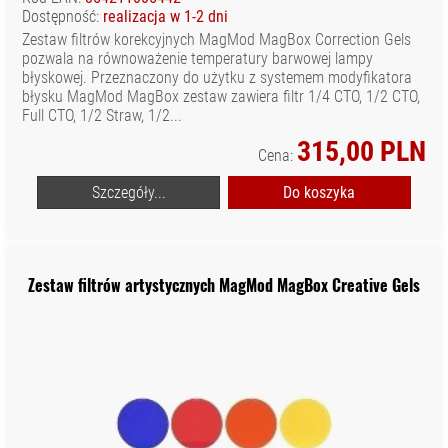
Dostępność:
realizacja w 1-2 dni
Zestaw filtrów korekcyjnych MagMod MagBox Correction Gels
pozwala na równoważenie temperatury barwowej lampy
błyskowej. Przeznaczony do użytku z systemem modyfikatora
błysku MagMod MagBox zestaw zawiera filtr 1/4 CTO, 1/2 CTO,
Full CTO, 1/2 Straw, 1/2...
315,00 PLN
Cena:
Szczegóły...
Do koszyka
Zestaw filtrów artystycznych MagMod MagBox Creative Gels