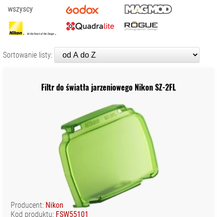
wszyscy
KONTAKT
DYSKI SSD
FILTRY
FOTOGRAFICZNE
GIMBALE/
Sortowanie listy:
STABILIZATORY
KAMERY CYFROWE
I SPORTOWE
Filtr do światła jarzeniowego Nikon SZ-2FL
KARTY PAMIĘCI I
CZYTNIKI
LAMPY
BŁYSKOWE I LED
AKCESORIA DO
LAMP
ADAPTERY DO
LAMP
DYFUZORY I
Producent:
Nikon
MODYFIKATORY
Kod produktu:
FSW55101