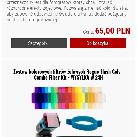
przeznaczony jest dla fotografów, którzy chcą uzyskać
różnorodne efekty zdjęciowe. Pozwalają zmieniać kolor światła,
aby zapewnić odpowiednie światło dla tła lub dodać pożądany
nastrój do fotografowanej...
65,00 PLN
Cena:
Szczegóły...
Do koszyka
Zestaw kolorowych filtrów żelowych Rogue Flash Gels -
Combo Filter Kit - WYSYŁKA W 24H