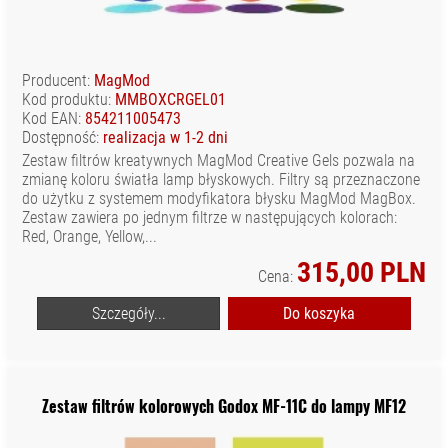
Producent:
MagMod
Kod produktu:
MMBOXCRGEL01
Kod EAN:
854211005473
Dostępność:
realizacja w 1-2 dni
Zestaw filtrów kreatywnych MagMod Creative Gels pozwala na
zmianę koloru światła lamp błyskowych. Filtry są przeznaczone
do użytku z systemem modyfikatora błysku MagMod MagBox.
Zestaw zawiera po jednym filtrze w następujących kolorach:
Red, Orange, Yellow,...
315,00 PLN
Cena:
Szczegóły...
Do koszyka
Zestaw filtrów kolorowych Godox MF-11C do lampy MF12