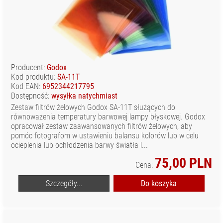
Producent:
Godox
Kod produktu:
SA-11T
Kod EAN:
6952344217795
Dostępność:
wysyłka natychmiast
Zestaw filtrów żelowych Godox SA-11T służących do
równoważenia temperatury barwowej lampy błyskowej. Godox
opracował zestaw zaawansowanych filtrów żelowych, aby
pomóc fotografom w ustawieniu balansu kolorów lub w celu
ocieplenia lub ochłodzenia barwy światła l...
75,00 PLN
Cena:
Szczegóły...
Do koszyka