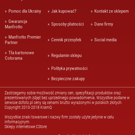
OBIEKTYWY
Pomoc dla Ukrainy
Jak kupować?
Kontakt ze sklepem
KINEMATOGRAFICZNE
Gwarancja
ODZIEŻ
Sposoby płatności
Dane firmy
Manfrotto
FOTOGRAFA I
FILMOWCA
Manfrotto Premier
Cennik przesyłek
Social media
Partner
OSŁONY
WODOODPORNE
Tła kartonowe
Regulamin sklepu
Colorama
SPRZĘT AUDIO
Polityka prywatności
SPRZĘT I
AKCESORIA VR
Bezpieczne zakupy
SPRZĘT
OPTYCZNY I
Zastrzegamy sobie możliwość zmiany cen, specyfikacji produktów oraz
OBSERWACYJNY
prezentowanych zdjęć bez uprzedniego powiadomienia. Wszystkie podane w
serwisie dcfoto.pl ceny są cenami brutto wyrażonymi w polskich złotych.
STABILIZATORY,
Copyright 2010-2018 KramQ
STATYWY
NARAMIENNE, RIGI
Wszystkie znaki towarowe i nazwy firm zostały użyte jedynie w celu
informacyjnym.
STATYWY I
Sklepy internetowe CStore
AKCESORIA