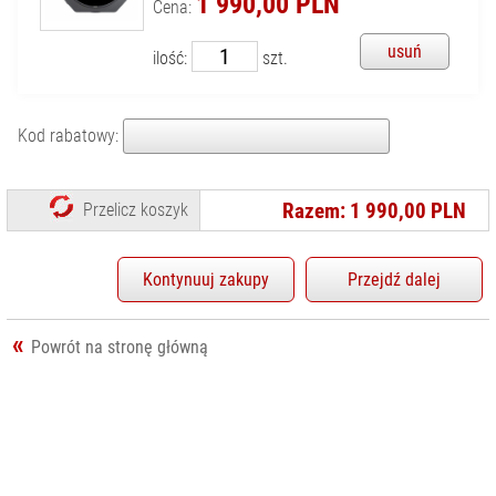
1 990,00 PLN
Cena:
KONTAKT
DYSKI SSD
usuń
ilość:
szt.
FILTRY
FOTOGRAFICZNE
AKCESORIA DO
Kod rabatowy:
FILTRÓW
FILTRY
EFEKTOWE
Razem: 1 990,00 PLN
Przelicz koszyk
FILTRY
NEUTRALNIE
SZARE (ND)
Kontynuuj zakupy
Przejdź dalej
FILTRY
POLARYZACYJNE
Powrót na stronę główną
FILTRY UV
SYSTEM BENRO
SYSTEM COKIN
SYSTEM HOYA