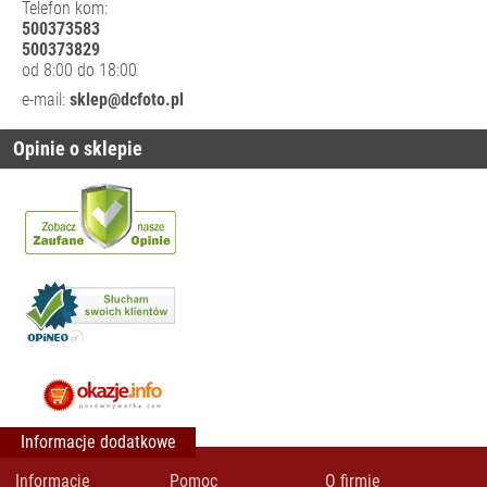
Telefon kom:
SYSTEM NISI
500373583
CINEMA
500373829
SYSTEM NISI
od 8:00 do 18:00
PROSORIES
e-mail:
sklep@dcfoto.pl
ZESTAWY
FILTRÓW
Opinie o sklepie
GIMBALE/
STABILIZATORY
KAMERY CYFROWE
I SPORTOWE
KARTY PAMIĘCI I
CZYTNIKI
LAMPY BŁYSKOWE
I LED
OBIEKTYWY
FILMOWE
Informacje dodatkowe
OBIEKTYWY
FOTOGRAFICZNE
Informacje
Pomoc
O firmie