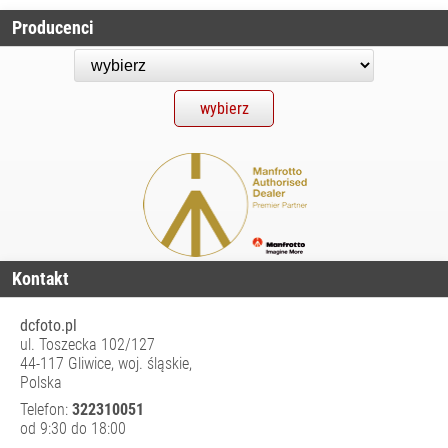
SYSTEM IRIX
Producenci
SYSTEM LAOWA
SYSTEM
MARUMI
SYSTEM NISI
SYSTEM DROP-
IN
SYSTEM NISI
100MM
SYSTEM NISI
150MM
Kontakt
SYSTEM NISI
dcfoto.pl
180MM
ul. Toszecka 102/127
SYSTEM NISI
44-117 Gliwice, woj. śląskie,
70MM
Polska
Telefon:
322310051
SYSTEM NISI
od 9:30 do 18:00
75MM