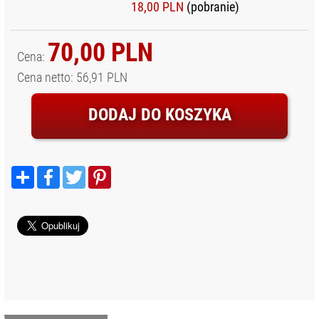
SYSTEM IRIX
18,00 PLN
(pobranie)
SYSTEM LAOWA
70,00 PLN
SYSTEM
Cena:
MARUMI
Cena netto: 56,91 PLN
SYSTEM NISI
SYSTEM DROP-
DODAJ DO KOSZYKA
IN
SYSTEM NISI
100MM
Podziel
Facebook
Twitter
Pinterest
się
SYSTEM NISI
150MM
SYSTEM NISI
180MM
SYSTEM NISI
70MM
SYSTEM NISI
75MM