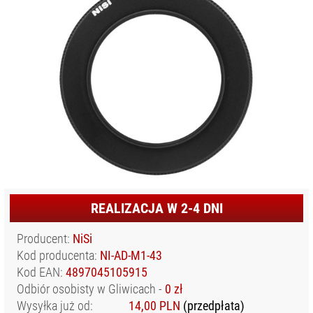
KONTAKT
DYSKI SSD
FILTRY
FOTOGRAFICZNE
AKCESORIA DO
FILTRÓW
FILTRY
EFEKTOWE
FILTRY
NEUTRALNIE
SZARE (ND)
FILTRY
REALIZACJA W 2-4 DNI
POLARYZACYJNE
FILTRY UV
Producent:
NiSi
SYSTEM BENRO
Kod producenta:
NI-AD-M1-43
Kod EAN:
4897045105915
SYSTEM COKIN
Odbiór osobisty w Gliwicach -
0 zł
SYSTEM HOYA
Wysyłka już od:
14,00 PLN
(przedpłata)