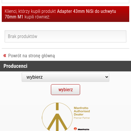
OBIEKTYWY
Klienci, którzy kupili produkt
Adapter 43mm NiSi do uchwytu
KINEMATOGRAFICZNE
70mm M1
kupili również:
ODZIEŻ
FOTOGRAFA I
FILMOWCA
Brak produktów
OSŁONY
WODOODPORNE
Powrót na stronę główną
SPRZĘT AUDIO
Producenci
SPRZĘT I
AKCESORIA VR
SPRZĘT
OPTYCZNY I
OBSERWACYJNY
STABILIZATORY,
STATYWY
NARAMIENNE, RIGI
STATYWY I
AKCESORIA