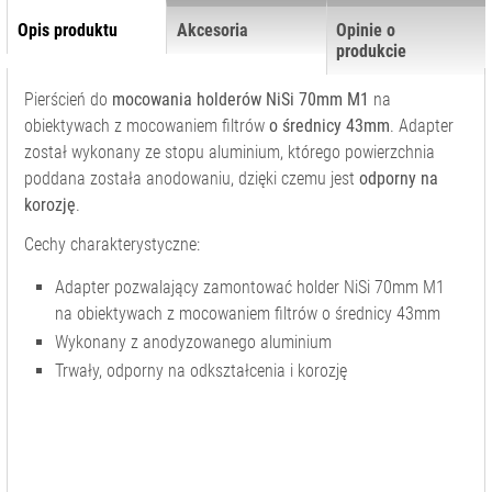
SYSTEM NISI
Opis produktu
Akcesoria
Opinie o
CINEMA
produkcie
SYSTEM NISI
PROSORIES
Pierścień do
mocowania holderów NiSi 70mm M1
na
obiektywach z mocowaniem filtrów
o średnicy 43mm
. Adapter
ZESTAWY
FILTRÓW
został wykonany ze stopu aluminium, którego powierzchnia
poddana została anodowaniu, dzięki czemu jest
odporny na
GIMBALE/
STABILIZATORY
korozję
.
KAMERY CYFROWE
Cechy charakterystyczne:
I SPORTOWE
Adapter pozwalający zamontować holder NiSi 70mm M1
KARTY PAMIĘCI I
na obiektywach z mocowaniem filtrów o średnicy 43mm
CZYTNIKI
Wykonany z anodyzowanego aluminium
LAMPY BŁYSKOWE
Trwały, odporny na odkształcenia i korozję
I LED
OBIEKTYWY
FILMOWE
OBIEKTYWY
FOTOGRAFICZNE