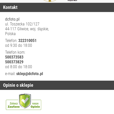
TORBY, PLECAKI,
Kontakt
POKROWCE
WYPOSAŻENIE
dcfoto.pl
STUDIA
ul. Toszecka 102/127
44-117 Gliwice, woj. śląskie,
ZASILANIE
Polska
CZĘŚCI
Telefon:
322310051
ZAMIENNE/
od 9:30 do 18:00
SERWISOWE
Telefon kom:
500373583
500373829
od 8:00 do 18:00
e-mail:
sklep@dcfoto.pl
Opinie o sklepie