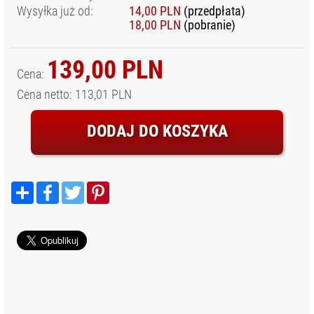
ODZIEŻ
Wysyłka już od:
14,00 PLN
(przedpłata)
FOTOGRAFA I
18,00 PLN
(pobranie)
FILMOWCA
OSŁONY
139,00 PLN
WODOODPORNE
Cena:
Cena netto: 113,01 PLN
SPRZĘT AUDIO
SPRZĘT I
DODAJ DO KOSZYKA
AKCESORIA VR
SPRZĘT
OPTYCZNY I
OBSERWACYJNY
Podziel
Facebook
Twitter
Pinterest
się
STABILIZATORY,
STATYWY
NARAMIENNE, RIGI
STATYWY I
AKCESORIA
AKCESORIA DO
STATYWÓW