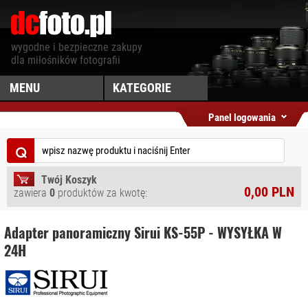
wygodne i bezpieczne zakupy
dla miłośników fotografii
MENU
KATEGORIE
DCFOTO.PL
AKCESORIA DO
Panel logowania
TABLETÓW I
SZUKAJ
SMARTFONÓW
⌕
PROMOCJE
AKCESORIA
FOTOGRAFICZNE
NOWOŚCI
Twój Koszyk
0,00 PLN
zawiera
0
produktów za kwotę:
AKCESORIA
OSTATNIO
MYŚLIWSKIE
DODANE
Adapter panoramiczny Sirui KS-55P - WYSYŁKA W
AKCESORIA WIDEO
PRODUCENCI
24H
AKUMULATORY,
MAPA SERWISU
ŁADOWARKI
JAK KUPOWAĆ
DRONY I
REGULAMIN
AKCESORIA