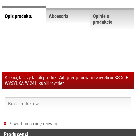
ADAPTERY I
PŁYTKI
Opis produktu
Akcesoria
Opinie o
KLAMRY I
produkcie
UCHWYTY
KOLCE I
STOPKI
KOLUMNY DO
STATYWÓW
PASKI DO
STATYWÓW
Klienci, którzy kupili produkt
Adapter panoramiczny Sirui KS-55P -
POKROWCE NA
WYSYŁKA W 24H
kupili również:
STATYWY
RAMIONA DO
STATYWÓW
Brak produktów
RUCHOME
PODSTAWY
Powrót na stronę główną
TRZPIENIE I
ŁĄCZNIKI
Producenci