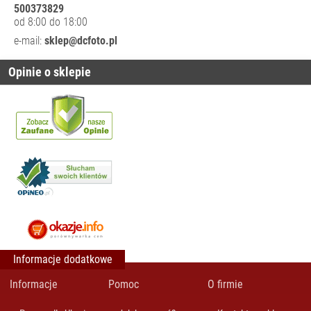
BOOMY
500373829
od 8:00 do 18:00
ZESTAWY
e-mail:
sklep@dcfoto.pl
MOCOWAŃ
ZESTAWY
Opinie o sklepie
STATYWOWE
TORBY, PLECAKI,
POKROWCE
WYPOSAŻENIE
STUDIA
ZASILANIE
CZĘŚCI
ZAMIENNE/
SERWISOWE
Informacje dodatkowe
Informacje
Pomoc
O firmie