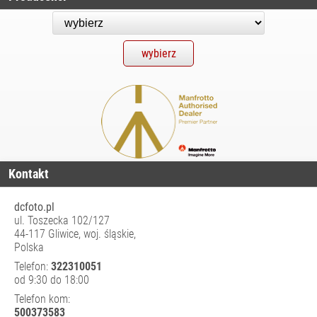
POZOSTAŁE
AKCESORIA
GŁOWICE
FOTOGRAFICZNE
KIJKI DO SELFIE
MOCOWANIA
DO KAMER
SPORTOWYCH
MONOPODY
Kontakt
PASTORAŁY
SLIDERY
dcfoto.pl
ul. Toszecka 102/127
STATYWY
44-117 Gliwice, woj. śląskie,
FOTOGRAFICZNE
Polska
STATYWY WIDEO
Telefon:
322310051
od 9:30 do 18:00
WÓZKI
Telefon kom:
WYSIĘGNIKI I
500373583