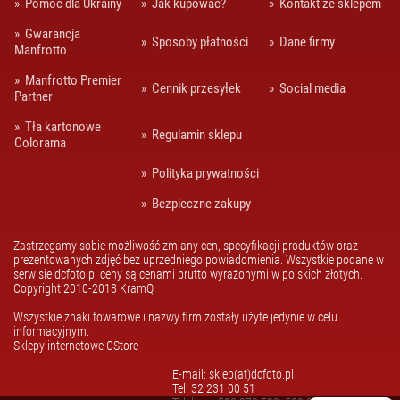
Pomoc dla Ukrainy
Jak kupować?
Kontakt ze sklepem
Gwarancja
Sposoby płatności
Dane firmy
Manfrotto
Manfrotto Premier
Cennik przesyłek
Social media
Partner
Tła kartonowe
Regulamin sklepu
Colorama
Polityka prywatności
Bezpieczne zakupy
Zastrzegamy sobie możliwość zmiany cen, specyfikacji produktów oraz
prezentowanych zdjęć bez uprzedniego powiadomienia. Wszystkie podane w
serwisie dcfoto.pl ceny są cenami brutto wyrażonymi w polskich złotych.
Copyright 2010-2018 KramQ
Wszystkie znaki towarowe i nazwy firm zostały użyte jedynie w celu
informacyjnym.
Sklepy internetowe CStore
E-mail: sklep(at)dcfoto.pl
Tel: 32 231 00 51