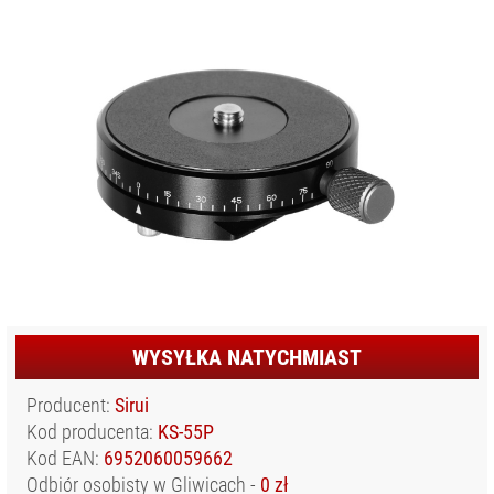
KONTAKT
DYSKI SSD
FILTRY
FOTOGRAFICZNE
GIMBALE/
STABILIZATORY
KAMERY CYFROWE
I SPORTOWE
KARTY PAMIĘCI I
CZYTNIKI
LAMPY BŁYSKOWE
I LED
OBIEKTYWY
WYSYŁKA NATYCHMIAST
FILMOWE
OBIEKTYWY
Producent:
Sirui
FOTOGRAFICZNE
Kod producenta:
KS-55P
OBIEKTYWY
Kod EAN:
6952060059662
KINEMATOGRAFICZNE
Odbiór osobisty w Gliwicach -
0 zł