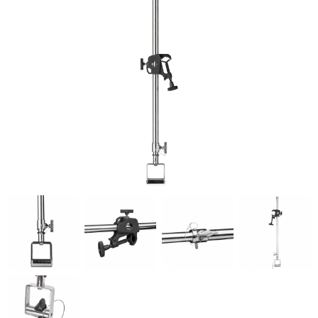
KONTAKT
DYSKI SSD
FILTRY
FOTOGRAFICZNE
GIMBALE/
STABILIZATORY
KAMERY CYFROWE
I SPORTOWE
KARTY PAMIĘCI I
CZYTNIKI
LAMPY BŁYSKOWE
I LED
OBIEKTYWY
FILMOWE
OBIEKTYWY
FOTOGRAFICZNE
OBIEKTYWY
KINEMATOGRAFICZNE