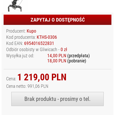
ODZIEŻ
FOTOGRAFA I
FILMOWCA
ZAPYTAJ O DOSTĘPNOŚĆ
OSŁONY
WODOODPORNE
Producent:
Kupo
SPRZĘT AUDIO
Kod producenta:
KTHS-0306
SPRZĘT I
Kod EAN:
6954016522831
AKCESORIA VR
Odbiór osobisty w Gliwicach -
0 zł
Wysyłka już od:
14,00 PLN
(przedpłata)
SPRZĘT
18,00 PLN
(pobranie)
OPTYCZNY I
OBSERWACYJNY
STABILIZATORY,
1 219,00 PLN
Cena:
STATYWY
NARAMIENNE, RIGI
Cena netto: 991,06 PLN
STATYWY I
AKCESORIA
Brak produktu - prosimy o tel.
TORBY, PLECAKI,
POKROWCE