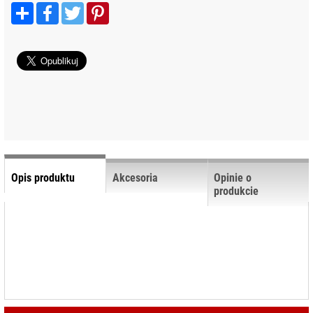
Podziel
Facebook
Twitter
Pinterest
WYPOSAŻENIE
się
STUDIA
AKCESORIA
SYSTEMOWE
ADAPTERY I
PRZEGUBY
KLAMRY I
UCHWYTY
KÓŁKA DO
STATYWÓW
Opis produktu
Akcesoria
Opinie o
PRZEDŁUŻKI
produkcie
STATYWÓW
RAMIONA
TORBY NA
STATYWY
TRZPIENIE I
ŁĄCZNIKI