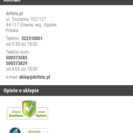
KOLUMNOWE
SYSTEMY
dcfoto.pl
ZAWIESZENIA
ul. Toszecka 102/127
LAMP
44-117 Gliwice, woj. śląskie,
Polska
TORBY NA
SPRZĘT STUDYJNY
Telefon:
322310051
od 9:30 do 18:00
TŁA
FOTOGRAFICZNE
Telefon kom:
500373583
INNE
500373829
WYPOSAŻENIE
od 8:00 do 18:00
ZASILANIE
e-mail:
sklep@dcfoto.pl
CZĘŚCI
Opinie o sklepie
ZAMIENNE/
SERWISOWE