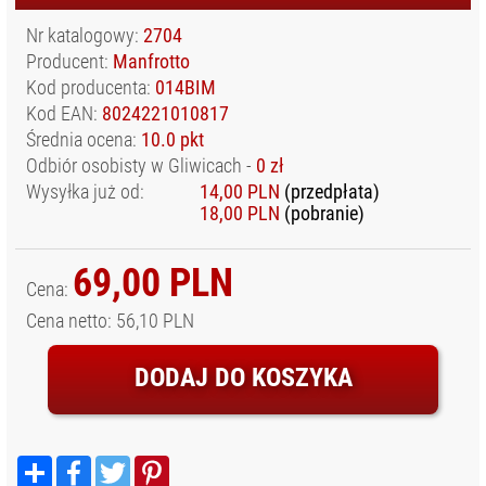
ODZIEŻ
Nr katalogowy:
2704
FOTOGRAFA I
FILMOWCA
Producent:
Manfrotto
Kod producenta:
014BIM
OSŁONY
WODOODPORNE
Kod EAN:
8024221010817
Średnia ocena:
10.0 pkt
SPRZĘT AUDIO
Odbiór osobisty w Gliwicach -
0 zł
SPRZĘT I
Wysyłka już od:
14,00 PLN
(przedpłata)
AKCESORIA VR
18,00 PLN
(pobranie)
SPRZĘT
OPTYCZNY I
69,00 PLN
OBSERWACYJNY
Cena:
STABILIZATORY,
Cena netto: 56,10 PLN
STATYWY
NARAMIENNE, RIGI
DODAJ DO KOSZYKA
STATYWY I
AKCESORIA
TORBY, PLECAKI,
Podziel
Facebook
Twitter
Pinterest
POKROWCE
się