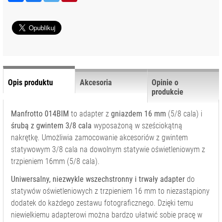
WYPOSAŻENIE
STUDIA
AKCESORIA
SYSTEMOWE
ADAPTERY I
PRZEGUBY
KLAMRY I
Opis produktu
Akcesoria
Opinie o
UCHWYTY
produkcie
KÓŁKA DO
Manfrotto 014BIM
to adapter z
gniazdem 16 mm
(5/8 cala) i
STATYWÓW
śrubą z gwintem 3/8 cala
wyposażoną w sześciokątną
PRZEDŁUŻKI
nakrętkę. Umożliwia zamocowanie akcesoriów z gwintem
STATYWÓW
statywowym 3/8 cala na dowolnym statywie oświetleniowym z
RAMIONA
trzpieniem 16mm (5/8 cala).
TORBY NA
Uniwersalny, niezwykle wszechstronny i trwały adapter
do
STATYWY
statywów oświetleniowych z trzpieniem 16 mm to niezastąpiony
TRZPIENIE I
dodatek do każdego zestawu fotograficznego. Dzięki temu
ŁĄCZNIKI
niewielkiemu adapterowi można bardzo ułatwić sobie pracę w