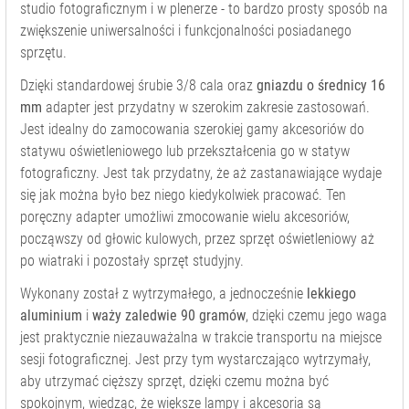
WIESZAKI
studio fotograficznym i w plenerze - to bardzo prosty sposób na
TELESKOPOWE
zwiększenie uniwersalności i funkcjonalności posiadanego
WYSIĘGNIKI DO
sprzętu.
STATYWÓW
Dzięki standardowej śrubie 3/8 cala oraz
gniazdu o średnicy 16
POZOSTAŁE
mm
adapter jest przydatny w szerokim zakresie zastosowań.
AKCESORIA
Jest idealny do zamocowania szerokiej gamy akcesoriów do
FOTOGRAFIA
statywu oświetleniowego lub przekształcenia go w statyw
BEZCIENIOWA
fotograficzny. Jest tak przydatny, że aż zastanawiające wydaje
KOLUMNY
się jak można było bez niego kiedykolwiek pracować. Ten
ROZPOROWE
poręczny adapter umożliwi zmocowanie wielu akcesoriów,
MODYFIKATORY
począwszy od głowic kulowych, przez sprzęt oświetleniowy aż
ŚWIATŁA
po wiatraki i pozostały sprzęt studyjny.
OŚWIETLENIE
Wykonany został z wytrzymałego, a jednocześnie
lekkiego
STUDYJNE
aluminium
i
waży zaledwie 90 gramów
, dzięki czemu jego waga
STATYWY
jest praktycznie niezauważalna w trakcie transportu na miejsce
OŚWIETLENIOWE
sesji fotograficznej. Jest przy tym wystarczająco wytrzymały,
STUDYJNE
aby utrzymać cięższy sprzęt, dzięki czemu można być
STATYWY
spokojnym, wiedząc, że większe lampy i akcesoria są