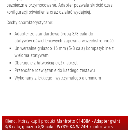
KOLUMNOWE
bezpiecznie przymocowane. Adapter pozwala skrócić czas
SYSTEMY
konfiguracji oświetlenia oraz działać wydajniej.
ZAWIESZENIA
LAMP
Cechy charakterystyczne:
TORBY NA
Adapter ze standardową śrubą 3/8 cala do
SPRZĘT STUDYJNY
statywów oświetleniowych zapewnia wszechstronność
TŁA
Uniwersalne gniazdo 16 mm (5/8 cala) kompatybilne z
FOTOGRAFICZNE
wieloma statywami
INNE
Obsługuje z łatwością ciężki sprzęt
WYPOSAŻENIE
Przenośne rozwiązanie do każdego zestawu
ZASILANIE
Wykonany z lekkiego i wytrzymałego aluminium
CZĘŚCI
ZAMIENNE/
SERWISOWE
Klienci, którzy kupili produkt
Manfrotto 014BIM - Adapter gwint
3/8 cala, gniazdo 5/8 cala - WYSYŁKA W 24H
kupili również: