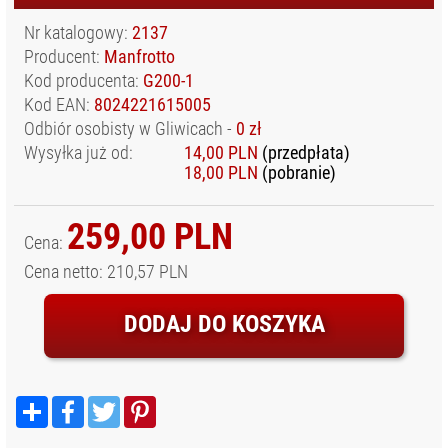
ODZIEŻ
Nr katalogowy:
2137
FOTOGRAFA I
FILMOWCA
Producent:
Manfrotto
Kod producenta:
G200-1
OSŁONY
WODOODPORNE
Kod EAN:
8024221615005
Odbiór osobisty w Gliwicach -
0 zł
SPRZĘT AUDIO
Wysyłka już od:
14,00 PLN
(przedpłata)
SPRZĘT I
18,00 PLN
(pobranie)
AKCESORIA VR
SPRZĘT
259,00 PLN
OPTYCZNY I
Cena:
OBSERWACYJNY
Cena netto: 210,57 PLN
STABILIZATORY,
STATYWY
DODAJ DO KOSZYKA
NARAMIENNE, RIGI
STATYWY I
AKCESORIA
Podziel
Facebook
Twitter
Pinterest
TORBY, PLECAKI,
się
POKROWCE