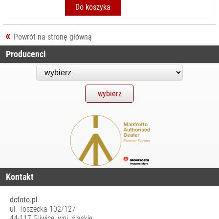
Do koszyka
Powrót na stronę główną
Producenci
Kontakt
dcfoto.pl
ul. Toszecka 102/127
44-117 Gliwice, woj. śląskie,