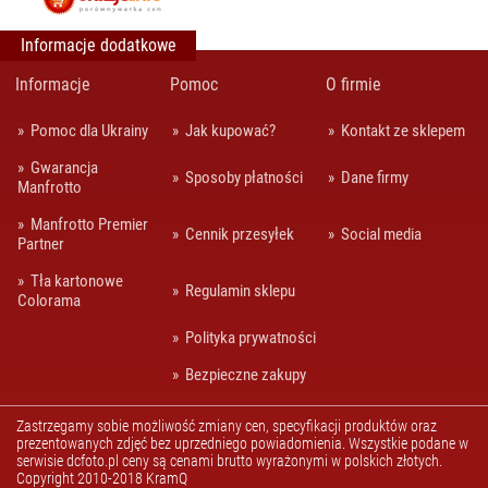
Informacje dodatkowe
Informacje
Pomoc
O firmie
Pomoc dla Ukrainy
Jak kupować?
Kontakt ze sklepem
Gwarancja
Sposoby płatności
Dane firmy
Manfrotto
Manfrotto Premier
Cennik przesyłek
Social media
Partner
Tła kartonowe
Regulamin sklepu
Colorama
Polityka prywatności
Bezpieczne zakupy
Zastrzegamy sobie możliwość zmiany cen, specyfikacji produktów oraz
prezentowanych zdjęć bez uprzedniego powiadomienia. Wszystkie podane w
serwisie dcfoto.pl ceny są cenami brutto wyrażonymi w polskich złotych.
Copyright 2010-2018 KramQ