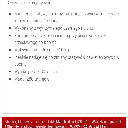
WIESZAKI
Cechy charakterystyczne:
TELESKOPOWE
Stabilizuje statywy i boomy, na których zawieszono ciężkie
WYSIĘGNIKI DO
lampy lub inne akcesoria
STATYWÓW
Wykonany z wytrzymałego czarnego nylonu
POZOSTAŁE
Karabińczyk oraz pierścień do przypięcia worka jako
AKCESORIA
przeciwwagę do booma
FOTOGRAFIA
Maksymalna ładowność 10 kg
BEZCIENIOWA
Idealnie nadaje się do zmiany statywów oświetleniowych w
KOLUMNY
boomy
ROZPOROWE
Wymiary: 45 x 30 x 5 cm
MODYFIKATORY
Waga: 280 gramów
ŚWIATŁA
OŚWIETLENIE
STUDYJNE
STATYWY
OŚWIETLENIOWE
STUDYJNE
Klienci, którzy kupili produkt
Manfrotto G200-1 - Worek na piasek
STATYWY
10kg do statywu oświetleniowego - WYSYŁKA W 24H
kupili