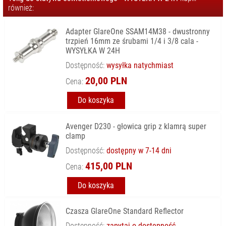
KOLUMNOWE
również:
SYSTEMY
ZAWIESZENIA
Adapter GlareOne SSAM14M38 - dwustronny
LAMP
trzpień 16mm ze śrubami 1/4 i 3/8 cala -
WYSYŁKA W 24H
TORBY NA
SPRZĘT STUDYJNY
Dostępność:
wysyłka natychmiast
TŁA
20,00 PLN
Cena:
FOTOGRAFICZNE
Do koszyka
INNE
WYPOSAŻENIE
Avenger D230 - głowica grip z klamrą super
ZASILANIE
clamp
CZĘŚCI
Dostępność:
dostępny w 7-14 dni
ZAMIENNE/
415,00 PLN
SERWISOWE
Cena:
Do koszyka
Czasza GlareOne Standard Reflector
Dostępność:
zapytaj o dostępność