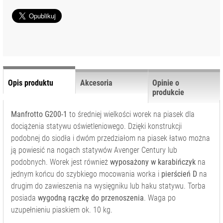
WYPOSAŻENIE
STUDIA
AKCESORIA
SYSTEMOWE
ADAPTERY I
PRZEGUBY
KLAMRY I
Opis produktu
Akcesoria
Opinie o
UCHWYTY
produkcie
KÓŁKA DO
Manfrotto G200-1
to średniej wielkości worek na piasek dla
STATYWÓW
dociążenia statywu oświetleniowego. Dzięki konstrukcji
PRZEDŁUŻKI
podobnej do siodła i dwóm przedziałom na piasek łatwo można
STATYWÓW
ją powiesić na nogach statywów Avenger Century lub
RAMIONA
podobnych. Worek jest również
wyposażony w karabińczyk
na
jednym końcu do szybkiego mocowania worka i
pierścień D
na
TORBY NA
STATYWY
drugim do zawieszenia na wysięgniku lub haku statywu. Torba
posiada
wygodną rączkę do przenoszenia
. Waga po
TRZPIENIE I
ŁĄCZNIKI
uzupełnieniu piaskiem ok. 10 kg.