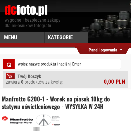
wygodne i bezpieczne zakupy
dla miłośników fotografii
MENU
KATEGORIE
DCFOTO.PL
AKCESORIA DO
Panel logowania
TABLETÓW I
SZUKAJ
SMARTFONÓW
⌕
PROMOCJE
AKCESORIA
FOTOGRAFICZNE
NOWOŚCI
Twój Koszyk
0,00 PLN
zawiera
0
produktów za kwotę:
AKCESORIA
OSTATNIO
MYŚLIWSKIE
DODANE
Manfrotto G200-1 - Worek na piasek 10kg do
AKCESORIA WIDEO
PRODUCENCI
statywu oświetleniowego - WYSYŁKA W 24H
AKUMULATORY,
MAPA SERWISU
ŁADOWARKI
JAK KUPOWAĆ
DRONY I
REGULAMIN
AKCESORIA