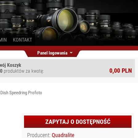
MIN
KONTAKT
Panel logowania
wój Koszyk
0,00 PLN
0
produktów za kwotę:
 Dish Speedring Profoto
ZAPYTAJ O DOSTĘPNOŚĆ
Producent:
Quadralite