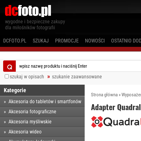
wygodne i bezpieczne zakupy
dla miłośników fotografii
DCFOTO.PL
SZUKAJ
PROMOCJE
NOWOŚCI
OSTATNIO DO
⌕
szukaj w opisach
szukanie zaawansowane
Kategorie
Strona główna
»
Wyposażen
Akcesoria do tabletów i smartfonów
Adapter Quadral
Akcesoria fotograficzne
Akcesoria myśliwskie
Akcesoria wideo