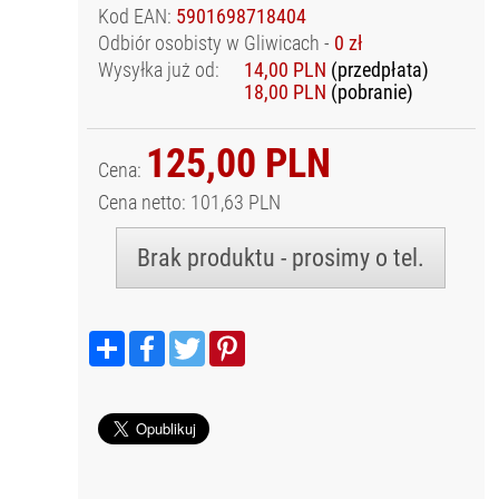
Kod EAN:
5901698718404
Odbiór osobisty w Gliwicach -
0 zł
Wysyłka już od:
14,00 PLN
(przedpłata)
18,00 PLN
(pobranie)
125,00 PLN
Cena:
Cena netto: 101,63 PLN
Brak produktu - prosimy o tel.
Podziel
Facebook
Twitter
Pinterest
się