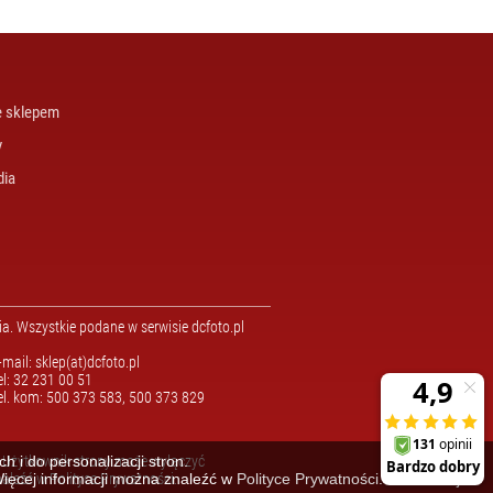
e sklepem
y
dia
. Wszystkie podane w serwisie dcfoto.pl
-mail: sklep(at)dcfoto.pl
el: 32 231 00 51
el. kom: 500 373 583, 500 373 829
n. Użytkownik strony może wyłączyć
 i do personalizacji stron.
Więcej informacji można znaleźć w
naleźć w
Polityce Prywatności
.
Polityce Prywatności
.
Zamknij