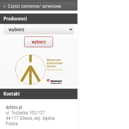
Części zamienne/ serwisowe
Producenci
Kontakt
dcfoto.pl
ul. Toszecka 102/127
44-117 Gliwice, woj. śląskie,
Polska