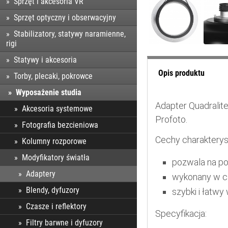
Sprzęt i akcesoria VR
Sprzęt optyczny i obserwacyjny
Stabilizatory, statywy naramienne,
rigi
Statywy i akcesoria
Opis produktu
Torby, plecaki, pokrowce
Wyposażenie studia
Adapter Quadralit
Akcesoria systemowe
Profoto.
Fotografia bezcieniowa
Cechy charakterys
Kolumny rozporowe
Modyfikatory światła
pozwala na po
Adaptery
wykonany w ca
Blendy, dyfuzory
szybki i łatw
Czasze i reflektory
Specyfikacja:
Filtry barwne i dyfuzory