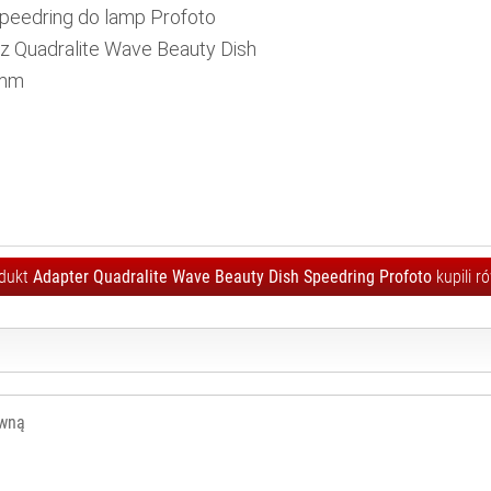
speedring do lamp Profoto
z Quadralite Wave Beauty Dish
5mm
rodukt
Adapter Quadralite Wave Beauty Dish Speedring Profoto
kupili r
ówną