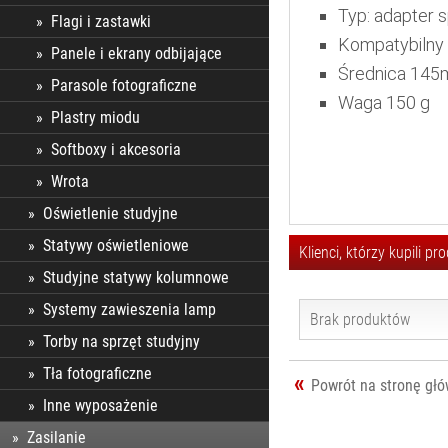
Typ: adapter 
Flagi i zastawki
Kompatybilny 
Panele i ekrany odbijające
Średnica 14
Parasole fotograficzne
Waga 150 g
Plastry miodu
Softboxy i akcesoria
Wrota
Oświetlenie studyjne
Statywy oświetleniowe
Klienci, którzy kupili p
Studyjne statywy kolumnowe
Systemy zawieszenia lamp
Brak produktów
Torby na sprzęt studyjny
Tła fotograficzne
Powrót na stronę gł
Inne wyposażenie
Zasilanie