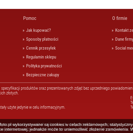
Pomoc
O firmie
Jak kupować?
Kontakt z
Sposoby płatności
Dane firm
Cennik przesyłek
Social me
Regulamin sklepu
Polityka prywatności
Bezpieczne zakupy
specyfikacji produktów oraz prezentowanych zdjęć bez uprzedniego powiadomienia
ich złotych.
E
T
tały użyte jedynie w celu informacyjnym.
T
tywane są cookies w celach reklamowych, statystycznych i do personalizacji stro
oto.pl wykorzystywane są cookies w celach reklamowych, statystycznych
e internetowej, jednakże może to uniemożliwić złożenie zamówienia. 
owej jednak może to uniemożliwić złożenie zamówienia. Więcej informacji można z