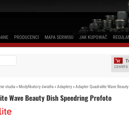
DANE
PRODUCENCI
MAPA SERWISU
JAK KUPOWAĆ
REGULA
T
zawiera
ie studia
»
Modyfikatory światła
»
Adaptery
»
Adapter Quadralite Wave Beauty
ite Wave Beauty Dish Speedring Profoto