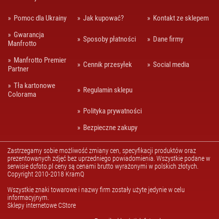
AKCESORIA
Pomoc dla Ukrainy
Jak kupować?
Kontakt ze sklepem
TORBY, PLECAKI,
POKROWCE
Gwarancja
Sposoby płatności
Dane firmy
Manfrotto
WYPOSAŻENIE
STUDIA
Manfrotto Premier
Cennik przesyłek
Social media
Partner
ZASILANIE
Tła kartonowe
CZĘŚCI
Regulamin sklepu
Colorama
ZAMIENNE/
SERWISOWE
Polityka prywatności
Bezpieczne zakupy
Zastrzegamy sobie możliwość zmiany cen, specyfikacji produktów oraz
prezentowanych zdjęć bez uprzedniego powiadomienia. Wszystkie podane w
serwisie dcfoto.pl ceny są cenami brutto wyrażonymi w polskich złotych.
Copyright 2010-2018 KramQ
Wszystkie znaki towarowe i nazwy firm zostały użyte jedynie w celu
informacyjnym.
Sklepy internetowe CStore