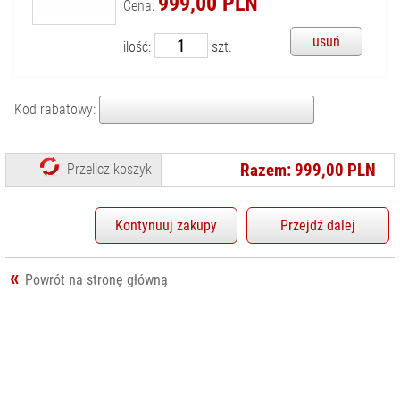
999,00 PLN
Cena:
BATTERY PACKI
KONTAKT
KALIBRATORY
usuń
ilość:
szt.
MAKROFOTOGRAFIA
OSŁONY
Kod rabatowy:
MONITORÓW LCD
POKRYWKI
PRZEWODY
Razem: 999,00 PLN
Przelicz koszyk
WIZJERY I
MUSZLE OCZNE
Kontynuuj zakupy
Przejdź dalej
ZDALNE
STEROWANIE
Powrót na stronę główną
ZESTAWY
AKCESORIÓW
AKCESORIA
MYŚLIWSKIE
AKCESORIA WIDEO