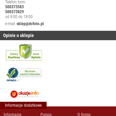
Telefon kom:
FOTOGRAFICZNE
500373583
500373829
OBIEKTYWY
od 8:00 do 18:00
KINEMATOGRAFICZNE
e-mail:
sklep@dcfoto.pl
ODZIEŻ
FOTOGRAFA I
Opinie o sklepie
FILMOWCA
OSŁONY
WODOODPORNE
SPRZĘT AUDIO
SPRZĘT I
AKCESORIA VR
SPRZĘT
OPTYCZNY I
OBSERWACYJNY
STABILIZATORY,
STATYWY
Informacje dodatkowe
NARAMIENNE, RIGI
Informacje
Pomoc
O firmie
STATYWY I