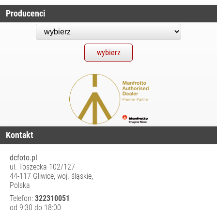
AKUMULATORY,
ŁADOWARKI
Producenci
DRONY I
AKCESORIA
DYSKI SSD
FILTRY
FOTOGRAFICZNE
GIMBALE/
STABILIZATORY
KAMERY CYFROWE
I SPORTOWE
Kontakt
KARTY PAMIĘCI I
CZYTNIKI
dcfoto.pl
ul. Toszecka 102/127
LAMPY BŁYSKOWE
44-117 Gliwice, woj. śląskie,
I LED
Polska
OBIEKTYWY
Telefon:
322310051
FILMOWE
od 9:30 do 18:00
OBIEKTYWY