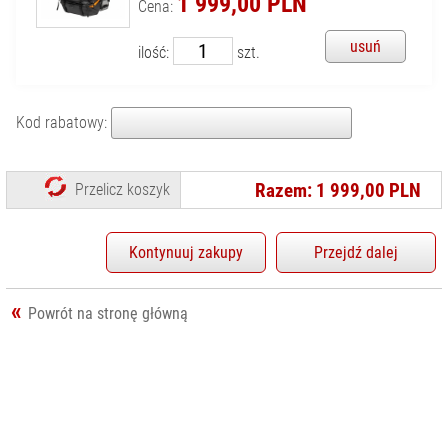
1 999,00 PLN
Cena:
KONTAKT
DYSKI SSD
usuń
ilość:
szt.
FILTRY
FOTOGRAFICZNE
GIMBALE/
Kod rabatowy:
STABILIZATORY
KAMERY CYFROWE
I SPORTOWE
Razem: 1 999,00 PLN
Przelicz koszyk
KARTY PAMIĘCI I
CZYTNIKI
Kontynuuj zakupy
Przejdź dalej
LAMPY BŁYSKOWE
I LED
OBIEKTYWY
Powrót na stronę główną
FILMOWE
OBIEKTYWY
FOTOGRAFICZNE
OBIEKTYWY
KINEMATOGRAFICZNE