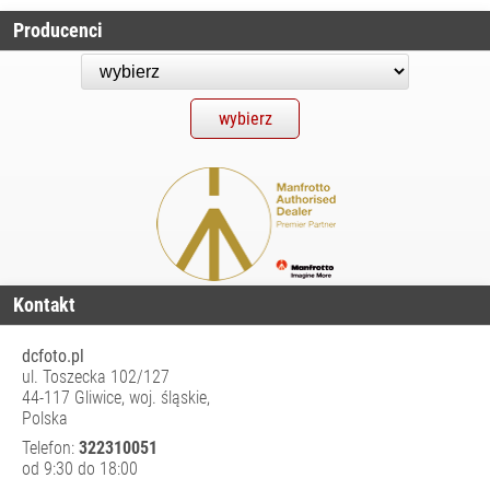
ODZIEŻ
Producenci
FOTOGRAFA I
FILMOWCA
OSŁONY
WODOODPORNE
SPRZĘT AUDIO
SPRZĘT I
AKCESORIA VR
SPRZĘT
OPTYCZNY I
OBSERWACYJNY
Kontakt
STABILIZATORY,
STATYWY
dcfoto.pl
NARAMIENNE, RIGI
ul. Toszecka 102/127
STATYWY I
44-117 Gliwice, woj. śląskie,
AKCESORIA
Polska
TORBY,
Telefon:
322310051
PLECAKI,
od 9:30 do 18:00
POKROWCE