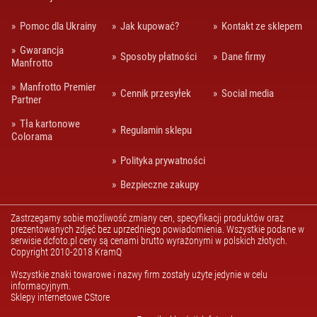
LAPTOPY
Pomoc dla Ukrainy
Jak kupować?
Kontakt ze sklepem
POKROWCE
FOTOGRAFICZNE
Gwarancja
Sposoby płatności
Dane firmy
Manfrotto
POKROWCE NA
OBIEKTYWY
Manfrotto Premier
Cennik przesyłek
Social media
Partner
POKROWCE NA
SMARTFONY I
Tła kartonowe
TABLETY
Regulamin sklepu
Colorama
POKROWCE
Polityka prywatności
WIDEO
Bezpieczne zakupy
SYSTEMY PASA
TORBY
Zastrzegamy sobie możliwość zmiany cen, specyfikacji produktów oraz
FOTOGRAFICZNE
prezentowanych zdjęć bez uprzedniego powiadomienia. Wszystkie podane w
serwisie dcfoto.pl ceny są cenami brutto wyrażonymi w polskich złotych.
TORBY NA
Copyright 2010-2018 KramQ
AKCESORIA
Wszystkie znaki towarowe i nazwy firm zostały użyte jedynie w celu
TORBY NA
informacyjnym.
LAPTOPY
Sklepy internetowe CStore