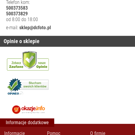
Telefon kom:
500373583
KUFRY I
500373829
WALIZKI
od 8:00 do 18:00
TRANSPORTOWE
e-mail:
sklep@dcfoto.pl
OSŁONY
APARATÓW
Opinie o sklepie
PASKI I SZELKI
PLECAKI
FOTOGRAFICZNE
PLECAKI
KLASYCZNE
PLECAKI TYPU
SLING
AKCESORIA DO
PLECAKÓW
PLECAKI NA
Informacje dodatkowe
DRONY
PLECAKI NA
Informacje
Pomoc
O firmie