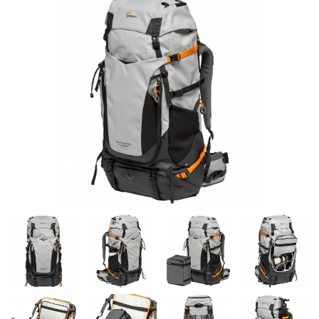
KONTAKT
DYSKI SSD
FILTRY
FOTOGRAFICZNE
GIMBALE/
STABILIZATORY
KAMERY CYFROWE
I SPORTOWE
KARTY PAMIĘCI I
CZYTNIKI
LAMPY BŁYSKOWE
I LED
OBIEKTYWY
FILMOWE
OBIEKTYWY
FOTOGRAFICZNE
OBIEKTYWY
KINEMATOGRAFICZNE