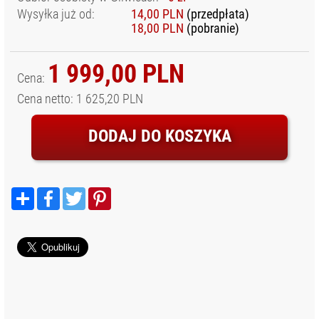
Wysyłka już od:
14,00 PLN
(przedpłata)
KUFRY I
18,00 PLN
(pobranie)
WALIZKI
TRANSPORTOWE
1 999,00 PLN
OSŁONY
Cena:
APARATÓW
Cena netto: 1 625,20 PLN
PASKI I SZELKI
PLECAKI
DODAJ DO KOSZYKA
FOTOGRAFICZNE
PLECAKI
KLASYCZNE
Podziel
Facebook
Twitter
Pinterest
PLECAKI TYPU
się
SLING
AKCESORIA DO
PLECAKÓW
PLECAKI NA
DRONY
PLECAKI NA