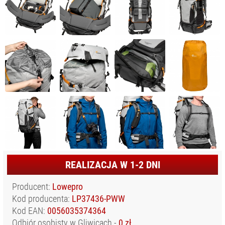
ODZIEŻ
FOTOGRAFA I
FILMOWCA
OSŁONY
WODOODPORNE
SPRZĘT AUDIO
SPRZĘT I
AKCESORIA VR
SPRZĘT
OPTYCZNY I
OBSERWACYJNY
STABILIZATORY,
STATYWY
REALIZACJA W 1-2 DNI
NARAMIENNE, RIGI
STATYWY I
Producent:
Lowepro
AKCESORIA
Kod producenta:
LP37436-PWW
TORBY,
Kod EAN:
0056035374364
PLECAKI,
Odbiór osobisty w Gliwicach -
0 zł
POKROWCE