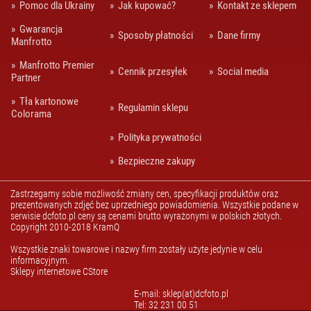
Pomoc dla Ukrainy
Jak kupować?
Kontakt ze sklepem
Gwarancja
Sposoby płatności
Dane firmy
Manfrotto
Manfrotto Premier
Cennik przesyłek
Social media
Partner
Tła kartonowe
Regulamin sklepu
Colorama
Polityka prywatności
Bezpieczne zakupy
Zastrzegamy sobie możliwość zmiany cen, specyfikacji produktów oraz
prezentowanych zdjęć bez uprzedniego powiadomienia. Wszystkie podane w
serwisie dcfoto.pl ceny są cenami brutto wyrażonymi w polskich złotych.
Copyright 2010-2018 KramQ
Wszystkie znaki towarowe i nazwy firm zostały użyte jedynie w celu
informacyjnym.
Sklepy internetowe CStore
E-mail: sklep(at)dcfoto.pl
Tel: 32 231 00 51