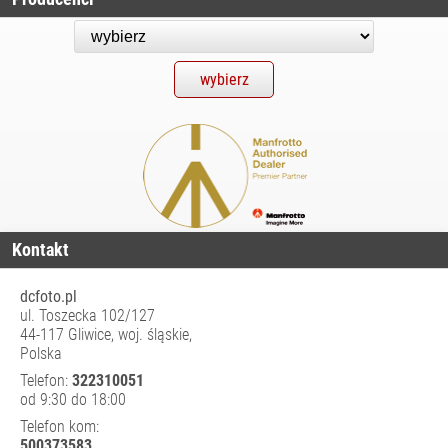
TORBY WIDEO
WALIZKI I
TORBY PODRÓŻNE
WKŁADY
FOTOGRAFICZNE
WYPOSAŻENIE
STUDIA
ZASILANIE
CZĘŚCI
ZAMIENNE/
Kontakt
SERWISOWE
dcfoto.pl
ul. Toszecka 102/127
44-117 Gliwice, woj. śląskie,
Polska
Telefon:
322310051
od 9:30 do 18:00
Telefon kom:
500373583